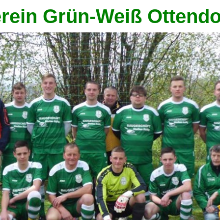
rein Grün-Weiß Ottendor