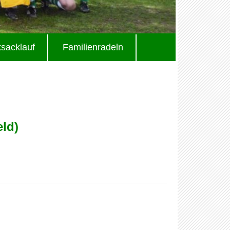
ksacklauf
Familienradeln
eld)