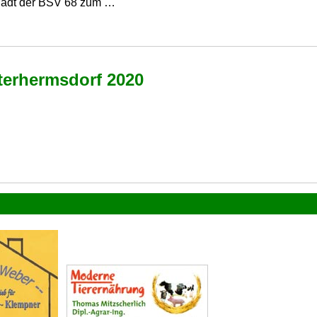
 lädt der BSV 68 zum …
nterhermsdorf 2020