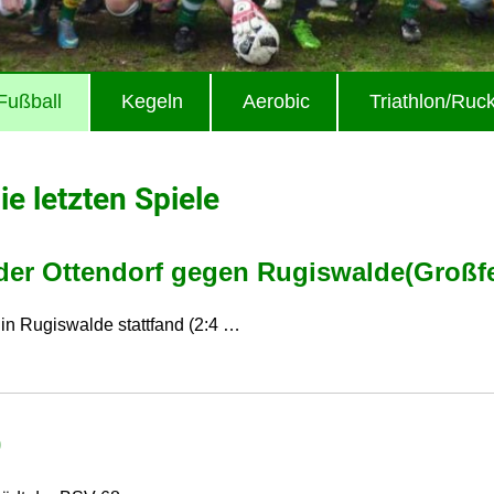
Fußball
Kegeln
Aerobic
Triathlon/Ruc
ie letzten Spiele
eder Ottendorf gegen Rugiswalde(Großf
in Rugiswalde stattfand (2:4 …
0